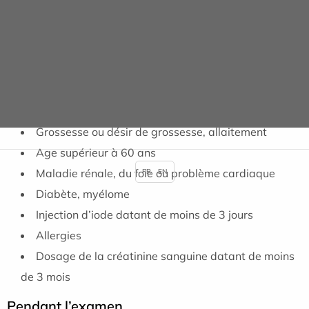
Déroulement de l’examen
Avant l’examen le personnel médical vérifiera qu’il
n’existe pas de contre-indications à la réalisation de cet
examen et vous demandera de signaler les éléments
suivants au manipulateur ou au radiologue :
Grossesse ou désir de grossesse, allaitement
Age supérieur à 60 ans
Maladie rénale, du foie ou problème cardiaque
FR
EN
Diabète, myélome
Injection d’iode datant de moins de 3 jours
Allergies
Dosage de la créatinine sanguine datant de moins
de 3 mois
Pendant l’examen