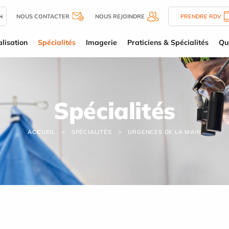
N
NOUS CONTACTER
NOUS REJOINDRE
PRENDRE RDV
lisation
Spécialités
Imagerie
Praticiens & Spécialités
Qu
Spécialités
ACCUEIL
SPÉCIALITÉS
URGENCES DE LA MAIN