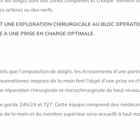
 et les doigts sont des zones complexes et chaque élément an
des artères ou des nerfs.
NT UNE EXPLORATION CHIRURGICALE AU BLOC OPERATO
E A UNE PRISE EN CHARGE OPTIMALE.
tels que l’amputation de doigts, les écrasements d’une parti
traumatismes majeurs de la main font l’objet d’une prise en ch
réparation chirurgicale et microchirurgicale de haut niveau
 garde 24h/24 et 7j/7. Cette équipe comprend des médecins 
e de la main et du membre supérieur sera accueilli à tout m