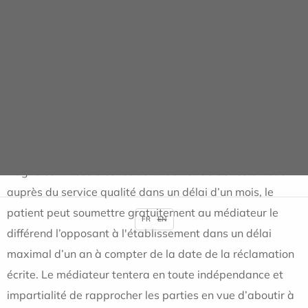
RECLAMATION ET
MEDIATION DE LA
CONSOMMATION
Toute réclamation doit être adressée par écrit et par mail
:
contact.floreal@almaviva-sante.com
ou par voie
postale : Clinique Floréal -
40, rue Floréal 93170
Bagnolet
. En cas d’échec de la demande de réclamation
auprès du service qualité dans un délai d’un mois, le
patient peut soumettre gratuitement au médiateur le
FR
EN
différend l’opposant à l'établissement dans un délai
maximal d’un an à compter de la date de la réclamation
écrite. Le médiateur tentera en toute indépendance et
impartialité de rapprocher les parties en vue d’aboutir à