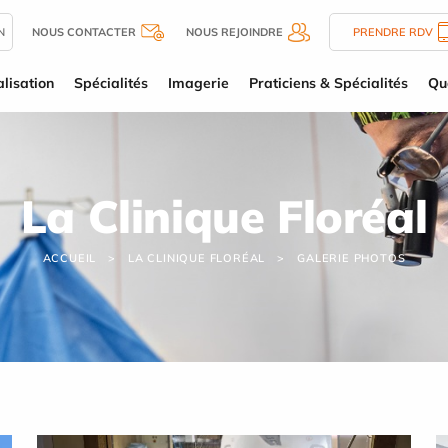
N
NOUS CONTACTER
NOUS REJOINDRE
PRENDRE RDV
lisation
Spécialités
Imagerie
Praticiens & Spécialités
Qu
La Clinique Floréal
ACCUEIL
LA CLINIQUE FLORÉAL
GALERIE PHOTOS