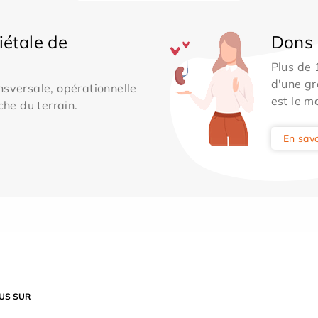
iétale de
Dons 
Plus de
d'une gr
sversale, opérationnelle
est le m
che du terrain.
En savo
US SUR