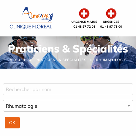
Panneau de gestion des cookies
URGENCE MAINS
URGENCES
01 48 97 72 08
01 48 97 73 00
Praticiens & Spécialités
ACCUEIL
PRATICIENS & SPÉCIALITÉS
RHUMATOLOGIE