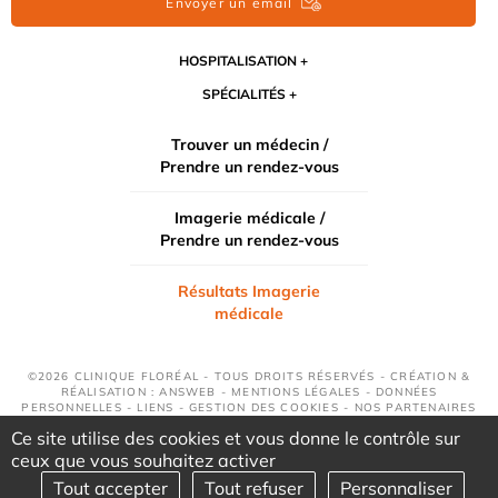
Envoyer un email
HOSPITALISATION
SPÉCIALITÉS
Trouver un médecin /
Prendre un rendez-vous
Imagerie médicale /
Prendre un rendez-vous
Résultats Imagerie
médicale
©2026 CLINIQUE FLORÉAL - TOUS DROITS RÉSERVÉS - CRÉATION &
RÉALISATION : ANSWEB -
MENTIONS LÉGALES
-
DONNÉES
PERSONNELLES
-
LIENS
-
GESTION DES COOKIES
-
NOS PARTENAIRES
Ce site utilise des cookies et vous donne le contrôle sur
ceux que vous souhaitez activer
Tout accepter
Tout refuser
Personnaliser