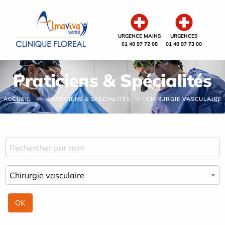
Panneau de gestion des cookies
URGENCE MAINS
URGENCES
01 48 97 72 08
01 48 97 73 00
Praticiens & Spécialités
ACCUEIL
PRATICIENS & SPÉCIALITÉS
CHIRURGIE VASCULAIRE