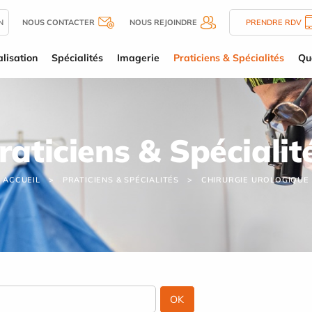
N
NOUS CONTACTER
NOUS REJOINDRE
PRENDRE RDV
lisation
Spécialités
Imagerie
Praticiens & Spécialités
Qu
raticiens & Spécialit
ACCUEIL
PRATICIENS & SPÉCIALITÉS
CHIRURGIE UROLOGIQUE