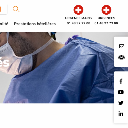
URGENCE MAINS
URGENCES
alité
Prestations hôtelières
01 48 97 72 08
01 48 97 73 00
és