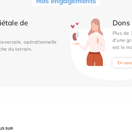
Nos engagements
iétale de
Dons 
Plus de
d'une gr
sversale, opérationnelle
est le m
che du terrain.
En savo
US SUR