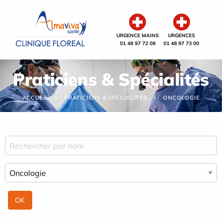
Panneau de gestion des cookies
URGENCE MAINS
URGENCES
01 48 97 72 08
01 48 97 73 00
Praticiens & Spécialités
ACCUEIL
PRATICIENS & SPÉCIALITÉS
ONCOLOGIE