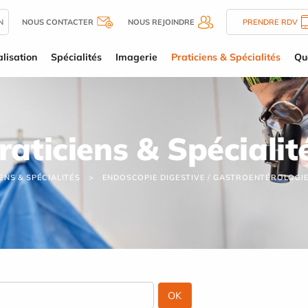
N
NOUS CONTACTER
NOUS REJOINDRE
PRENDRE RDV
lisation
Spécialités
Imagerie
Praticiens & Spécialités
Qu
raticiens & Spécialit
ENS & SPÉCIALITÉS
ENDOSCOPIE DIGESTIVE / GASTROENTÉROLOGI