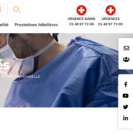
URGENCE MAINS
URGENCES
alité
Prestations hôtelières
01 48 97 72 08
01 48 97 73 00
és
E INTERVENTIONNELLE