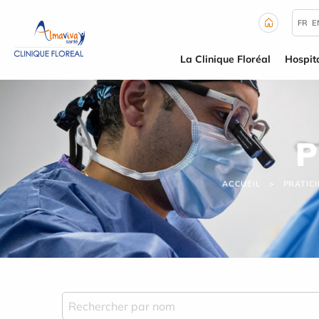
Panneau de gestion des cookies
FR
E
La Clinique Floréal
Hospita
P
ACCUEIL
PRATICI