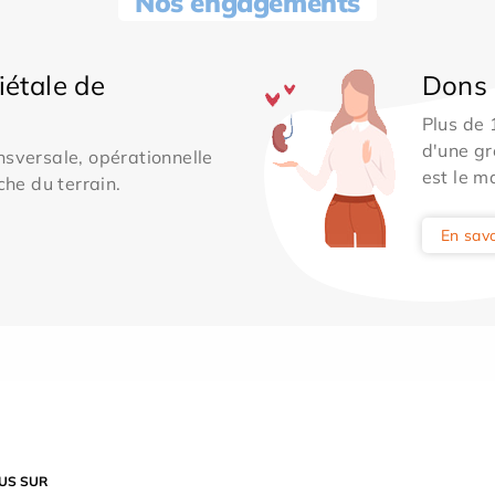
Nos engagements
iétale de
Dons 
Plus de
d'une gr
sversale, opérationnelle
est le m
che du terrain.
En savo
US SUR