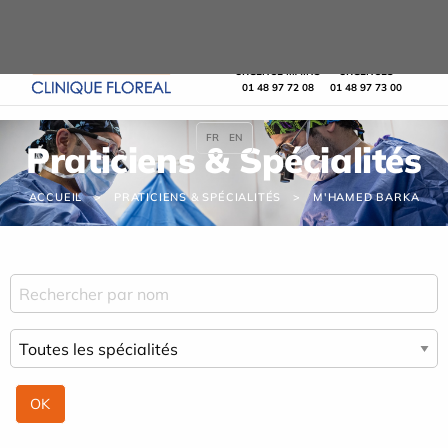
Panneau de gestion des cookies
URGENCE MAINS
URGENCES
01 48 97 72 08
01 48 97 73 00
FR
EN
Praticiens & Spécialités
ACCUEIL
PRATICIENS & SPÉCIALITÉS
M'HAMED BARKA