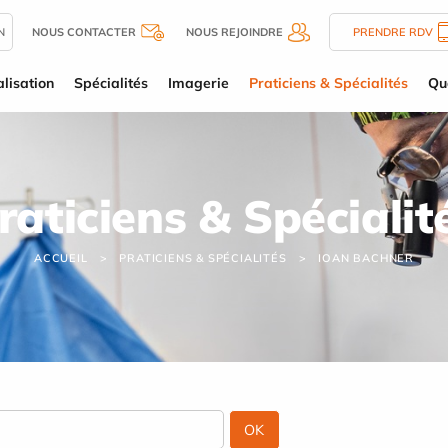
N
NOUS CONTACTER
NOUS REJOINDRE
PRENDRE RDV
lisation
Spécialités
Imagerie
Praticiens & Spécialités
Qu
raticiens & Spécialit
ACCUEIL
PRATICIENS & SPÉCIALITÉS
IOAN BACHNER