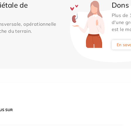
iétale de
Dons 
Plus de
d'une gr
sversale, opérationnelle
est le m
che du terrain.
En savo
US SUR