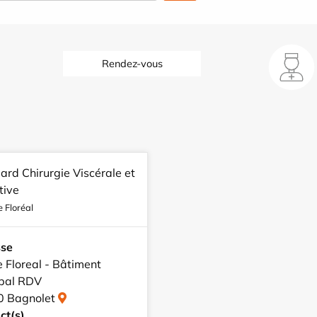
Rendez-vous
ard Chirurgie Viscérale et
tive
e Floréal
sse
e Floreal - Bâtiment
ipal RDV
0 Bagnolet
ct(s)