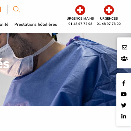
URGENCE MAINS
URGENCES
alité
Prestations hôtelières
01 48 97 72 08
01 48 97 73 00
és