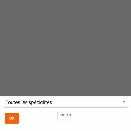
Panneau de gestion des cookies
URGENCE MAINS
URGENCES
01 48 97 72 08
01 48 97 73 00
Praticiens & Spécialités
ACCUEIL
PRATICIENS & SPÉCIALITÉS
JEAN-FRANCOIS WILHELM
FR
EN