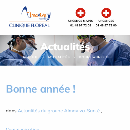
Panneau de gestion des cookies
URGENCE MAINS
URGENCES
01 48 97 72 08
01 48 97 73 00
Actualités
ACCUEIL
ACTUALITÉS
BONNE ANNÉE !
Bonne année !
dans
Actualités du groupe Almaviva-Santé
,
Communication